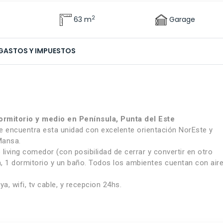
2
63 m
Garage
GASTOS Y IMPUESTOS
ormitorio y medio en Península, Punta del Este
 se encuentra esta unidad con excelente orientación NorEste y
Mansa.
iving comedor (con posibilidad de cerrar y convertir en otro
a, 1 dormitorio y un baño. Todos los ambientes cuentan con air
a, wifi, tv cable, y recepcion 24hs.